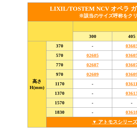
LIXIL/TOSTEM NCV オ
※該当の
サイズ呼称
をク
300
405
370
-
0360
570
02605
0360
770
02607
0360
970
02609
0360
高さ
1170
-
0361
H(mm)
1370
-
0361
1570
-
-
1830
-
0361
▼ アトモスシリー