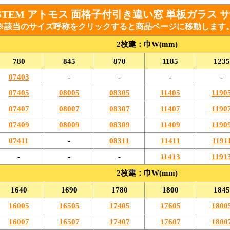
TOSTEM アトモス 面格子付引き違い窓 単板ガラス
※該当の
サイズ呼称
をクリックすると商品ページに移動します
2枚建：巾W(mm)
780
845
870
1185
1235
07403
-
-
-
-
07405
08005
08305
11405
1190
07407
08007
08307
11407
1190
07409
08009
08309
11409
1190
07411
-
08311
11411
1191
-
-
-
11413
1191
2枚建：巾W(mm)
1640
1690
1780
1800
1845
16005
16505
17405
17605
1800
16007
16507
17407
17607
1800