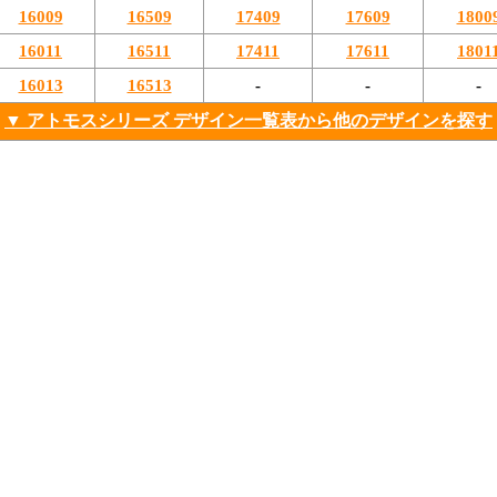
16009
16509
17409
17609
1800
16011
16511
17411
17611
1801
16013
16513
-
-
-
▼ アトモスシリーズ デザイン一覧表から他のデザインを探す