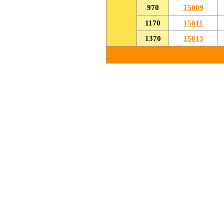
970
15009
1170
15011
1370
15013