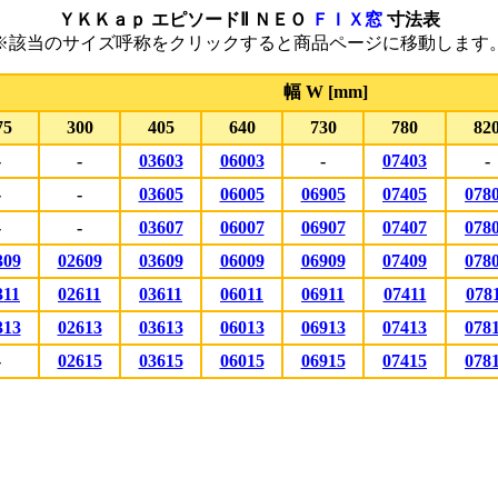
ＹＫＫａｐ エピソードⅡ ＮＥＯ
ＦＩＸ窓
寸法表
※該当のサイズ呼称をクリックすると商品ページに移動します
幅 W [mm]
75
300
405
640
730
780
82
-
-
03603
06003
-
07403
-
-
-
03605
06005
06905
07405
078
-
-
03607
06007
06907
07407
078
309
02609
03609
06009
06909
07409
078
311
02611
03611
06011
06911
07411
078
313
02613
03613
06013
06913
07413
078
-
02615
03615
06015
06915
07415
078