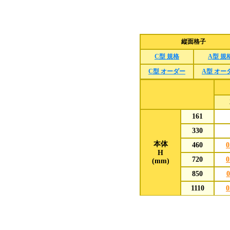
縦面格子
C型 規格
A型 規
C型 オーダー
A型 オー
161
330
本体
460
0
H
720
0
(mm)
850
0
1110
0