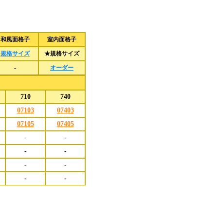
和風面格子
室内面格子
規格サイズ
★規格サイズ
-
オーダー
710
740
07103
07403
07105
07405
-
-
-
-
-
-
-
-