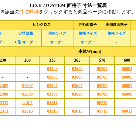
LIXIL/TOSTEM 面格子 寸法一覧表
※該当の
寸法呼称
をクリックすると商品ページに移動します。
ヒシクロス
井桁面格子
高強度面格子
格
C型 規格
規格サイズ
規格サイズ
規格サイズ
ダー
C型 オーダー
オーダー
オーダー
-
本体W(mm)
230
260
335
365
570
600
-
-
03303
03603
05703
06003
-
-
03305
03605
05705
06005
2307
02607
03307
03607
05707
06007
2309
02609
03309
03609
05709
06009
2311
02611
03311
-
05711
-
2313
02613
03313
03613
05713
06013