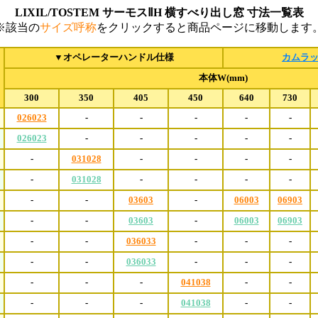
LIXIL/TOSTEM サーモスⅡH 横すべり出し窓 寸法一覧表
※該当の
サイズ呼称
をクリックすると商品ページに移動します
▼オペレーターハンドル仕様
カムラ
本体W(mm)
300
350
405
450
640
730
026023
-
-
-
-
-
026023
-
-
-
-
-
-
031028
-
-
-
-
-
031028
-
-
-
-
-
-
03603
-
06003
06903
-
-
03603
-
06003
06903
-
-
036033
-
-
-
-
-
036033
-
-
-
-
-
-
041038
-
-
-
-
-
041038
-
-