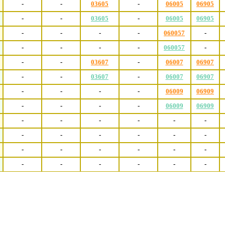
-
-
03605
-
06005
06905
-
-
03605
-
06005
06905
-
-
-
-
060057
-
-
-
-
-
060057
-
-
-
03607
-
06007
06907
-
-
03607
-
06007
06907
-
-
-
-
06009
06909
-
-
-
-
06009
06909
-
-
-
-
-
-
-
-
-
-
-
-
-
-
-
-
-
-
-
-
-
-
-
-