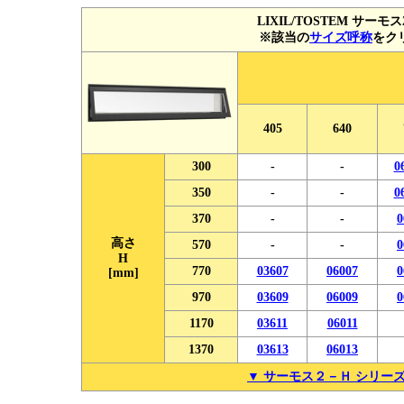
LIXIL/TOSTEM サーモス
※該当の
サイズ呼称
をク
405
640
300
-
-
0
350
-
-
0
370
-
-
0
高さ
570
-
-
0
H
770
03607
06007
0
[mm]
970
03609
06009
0
1170
03611
06011
1370
03613
06013
▼ サーモス２－Ｈ シリー