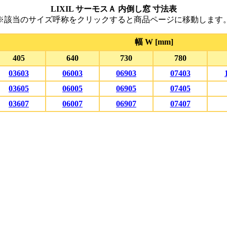
LIXIL サーモスＡ 内倒し窓 寸法表
※該当のサイズ呼称をクリックすると商品ページに移動します
幅 W [mm]
405
640
730
780
03603
06003
06903
07403
03605
06005
06905
07405
03607
06007
06907
07407