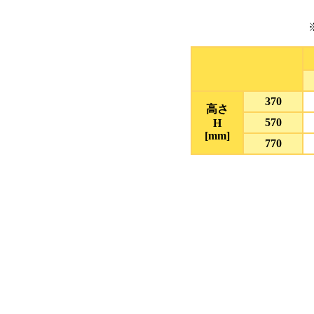
370
高さ
570
H
[mm]
770