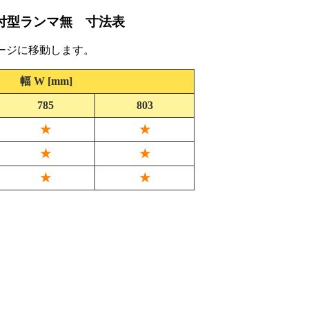
内付型ランマ無 寸法表
ージに移動します。
幅 W [mm]
785
803
★
★
★
★
★
★