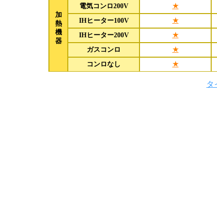
電気コンロ200V
★
加
IHヒーター100V
★
熱
機
IHヒーター200V
★
器
ガスコンロ
★
コンロなし
★
タ