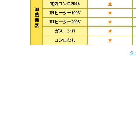
電気コンロ200V
★
加
IHヒーター100V
★
熱
機
IHヒーター200V
★
器
ガスコンロ
★
コンロなし
★
タ