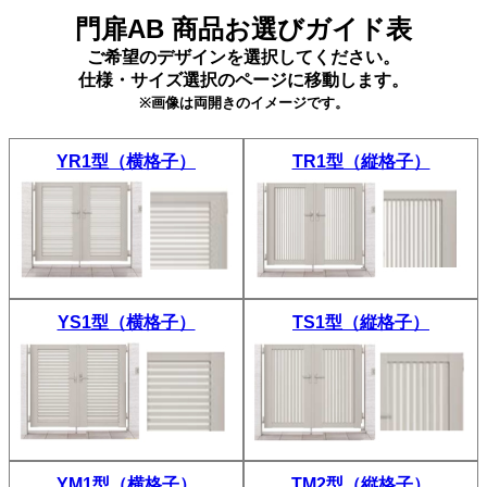
門扉AB 商品お選びガイド表
ご希望のデザインを選択してください。
仕様・サイズ選択のページに移動します。
※画像は両開きのイメージです。
YR1型（横格子）
TR1型（縦格子）
YS1型（横格子）
TS1型（縦格子）
YM1型（横格子）
TM2型（縦格子）